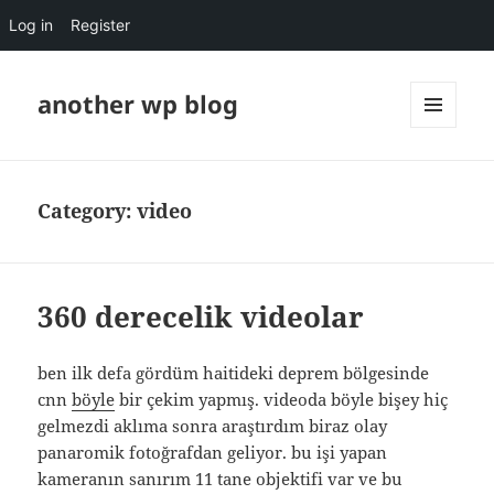
Log in
Register
another wp blog
MENU
AND
WIDGETS
Category:
video
360 derecelik videolar
ben ilk defa gördüm haitideki deprem bölgesinde
cnn
böyle
bir çekim yapmış. videoda böyle bişey hiç
gelmezdi aklıma sonra araştırdım biraz olay
panaromik fotoğrafdan geliyor. bu işi yapan
kameranın sanırım 11 tane objektifi var ve bu