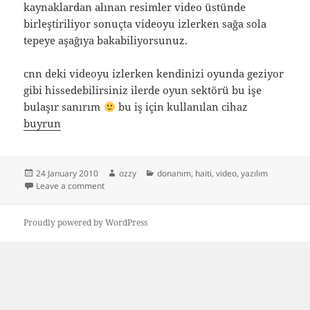
kaynaklardan alınan resimler video üstünde
birleştiriliyor sonuçta videoyu izlerken sağa sola
tepeye aşağıya bakabiliyorsunuz.
cnn deki videoyu izlerken kendinizi oyunda geziyor
gibi hissedebilirsiniz ilerde oyun sektörü bu işe
bulaşır sanırım
bu iş için kullanılan cihaz
buyrun
Posted
Author
Categories
24 January 2010
ozzy
donanım
,
haiti
,
video
,
yazılım
on
on 360 derecelik videolar
Leave a comment
Proudly powered by WordPress