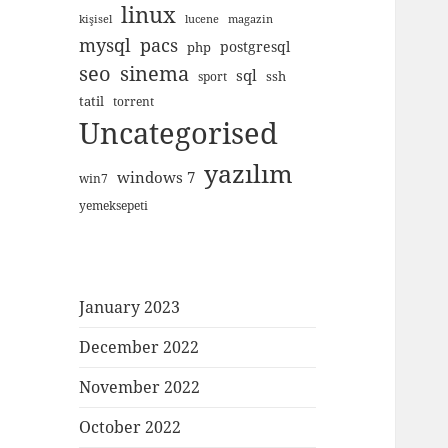
linux
kişisel
lucene
magazin
mysql
pacs
postgresql
php
seo
sinema
sql
ssh
sport
tatil
torrent
Uncategorised
yazılım
windows 7
win7
yemeksepeti
January 2023
December 2022
November 2022
October 2022