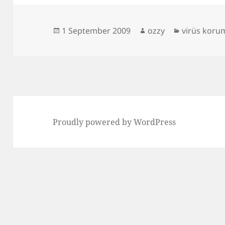
Posted
Author
Categories
1 September 2009
ozzy
virüs koru
on
Proudly powered by WordPress