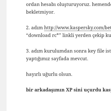
ordan hesabı oluşturuyoruz. hemende
bekletmiyor.
2. adım
http://www.kaspersky.com/be
“download rc*” linkli yerden çekip k
3. adım kurulumdan sonra key file is
yaptığımız sayfada mevcut.
hayırlı uğurlu olsun.
bir arkadaşımın XP sini uçurdu ka