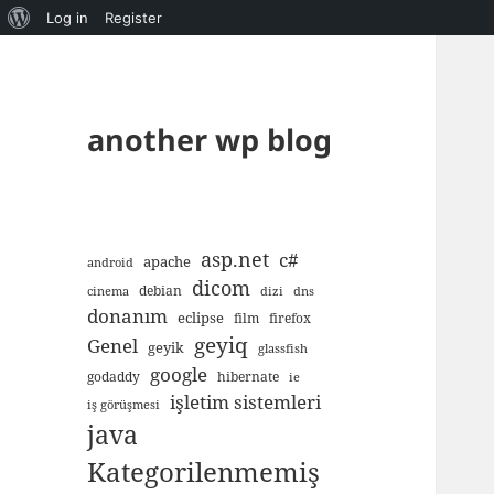
About
Log in
Register
WordPress
another wp blog
asp.net
c#
apache
android
dicom
debian
cinema
dizi
dns
donanım
eclipse
film
firefox
geyiq
Genel
geyik
glassfish
google
godaddy
hibernate
ie
işletim sistemleri
iş görüşmesi
java
Kategorilenmemiş