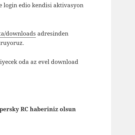
 login edio kendisi aktivasyon
ta/downloads
adresinden
uruyoruz.
tiyecek oda az evel download
spersky RC haberiniz olsun