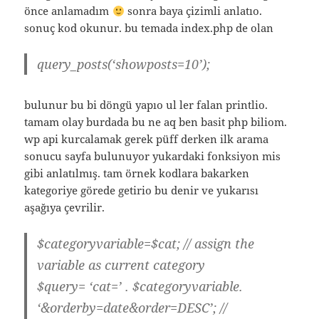
önce anlamadım
sonra baya çizimli anlatıo.
sonuç kod okunur. bu temada index.php de olan
query_posts(‘showposts=10’);
bulunur bu bi döngü yapıo ul ler falan printlio.
tamam olay burdada bu ne aq ben basit php biliom.
wp api kurcalamak gerek püff derken ilk arama
sonucu sayfa bulunuyor yukardaki fonksiyon mis
gibi anlatılmış. tam örnek kodlara bakarken
kategoriye görede getirio bu denir ve yukarısı
aşağıya çevrilir.
$categoryvariable=$cat; // assign the
variable as current category
$query= ‘cat=’ . $categoryvariable.
‘&orderby=date&order=DESC’; //