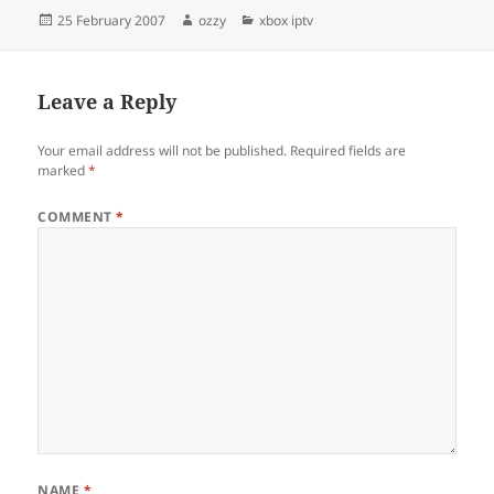
Posted
Author
Categories
25 February 2007
ozzy
xbox iptv
on
Leave a Reply
Your email address will not be published.
Required fields are
marked
*
COMMENT
*
NAME
*