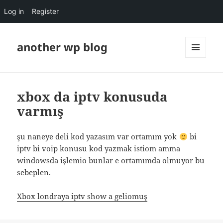
Log in
Register
another wp blog
MENU
AND
WIDGETS
xbox da iptv konusuda
varmış
şu naneye deli kod yazasım var ortamım yok
bi
iptv bi voip konusu kod yazmak istiom amma
windowsda işlemio bunlar e ortamımda olmuyor bu
sebeplen.
Xbox londraya iptv show a geliomuş