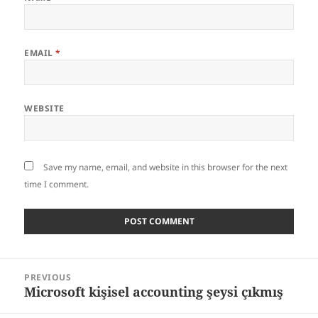
EMAIL
*
WEBSITE
Save my name, email, and website in this browser for the next
time I comment.
Post
PREVIOUS
navigation
Microsoft kişisel accounting şeysi çıkmış
Previous
post: