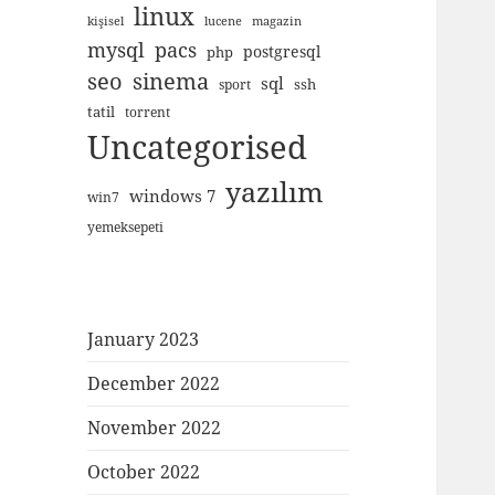
linux
kişisel
lucene
magazin
mysql
pacs
postgresql
php
seo
sinema
sql
ssh
sport
tatil
torrent
Uncategorised
yazılım
windows 7
win7
yemeksepeti
January 2023
December 2022
November 2022
October 2022