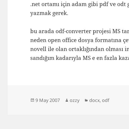
.net ortamı için adam gibi pdf ve odt
yazmak gerek.
bu arada odf-converter projesi MS ta
neden open office dosya formatına çev
novell ile olan ortaklığından olması 
sandığım kadarıyla MS e en fazla kaz
Posted
Author
Categories
9 May 2007
ozzy
docx
,
odf
on