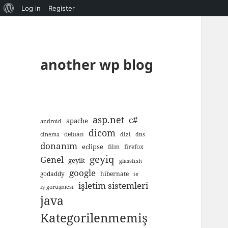
About
Log in
Register
WordPress
another wp blog
asp.net
c#
apache
android
dicom
debian
cinema
dizi
dns
donanım
eclipse
film
firefox
geyiq
Genel
geyik
glassfish
google
godaddy
hibernate
ie
işletim sistemleri
iş görüşmesi
java
Kategorilenmemiş