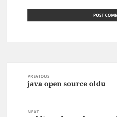
Post
navigation
PREVIOUS
java open source oldu
Previous
post:
NEXT