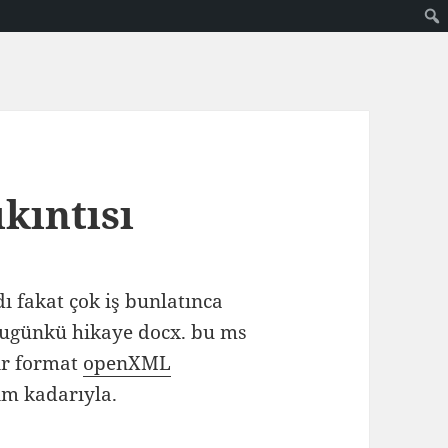
ıkıntısı
 fakat çok iş bunlatınca
bugünkü hikaye docx. bu ms
bir format
openXML
ım kadarıyla.