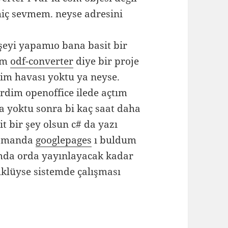
 hiç sevmem. neyse adresini
şeyi yapamıo bana basit bir
tim
odf-converter
diye bir proje
im havası yoktu ya neyse.
irdim openoffice ilede açtım
a yoktu sonra bi kaç saat daha
 bir şey olsun c# da yazı
zamanda
googlepages
ı buldum
mda orda yayınlayacak kadar
yüklüyse sistemde çalışması