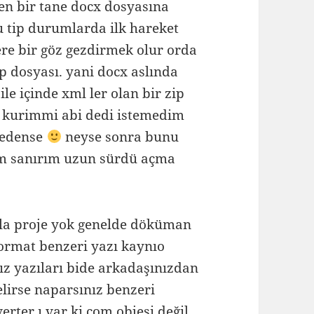
ken bir tane docx dosyasına
u tip durumlarda ilk hareket
tere bir göz gezdirmek olur orda
ip dosyası. yani docx aslında
ile içinde xml ler olan bir zip
 kurimmi abi dedi istemedim
 nedense
neyse sonra bunu
im sanırım uzun sürdü açma
zla proje yok genelde döküman
format benzeri yazı kaynıo
ız yazıları bide arkadaşınızdan
elirse naparsınız benzeri
verter ı var ki com objesi değil