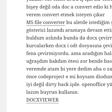
bişey değil oda doc a convert edio ki
verem convert etmek isteyen çıkar
MS file converter
bu aletde istediğim 
gösterici lazımdı aramaya devam et
buldum aslında bunda da docx çevirr
kurcalarken docx i odt dosyasına çev
fena çevirmiyordu. ama aradığım hal
uğraşdım bakdım ötesi zor bende basit
veremde atam bi yere dedim aha o 
önce codeproject e mi koysam diodu
iyi değil dirty hack işde. openoffice 
lazım buyrun kullanın.
DOCXVIEWER