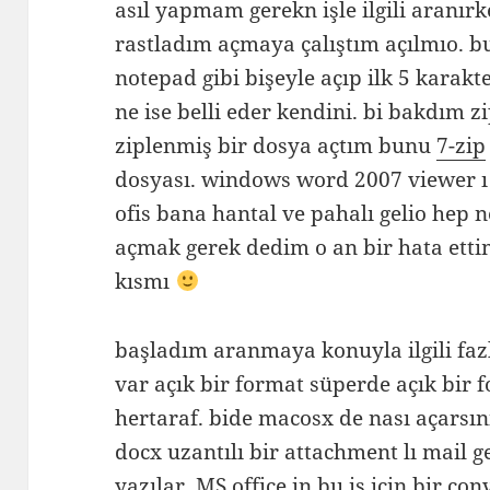
asıl yapmam gerekn işle ilgili aranır
rastladım açmaya çalıştım açılmıo. b
notepad gibi bişeyle açıp ilk 5 karak
ne ise belli eder kendini. bi bakdım z
ziplenmiş bir dosya açtım bunu
7-zip
dosyası. windows word 2007 viewer ı
ofis bana hantal ve pahalı gelio hep
açmak gerek dedim o an bir hata ett
kısmı
başladım aranmaya konuyla ilgili fa
var açık bir format süperde açık bir 
hertaraf. bide macosx de nası açarsın
docx uzantılı bir attachment lı mail g
yazılar. MS office in bu iş için bir con