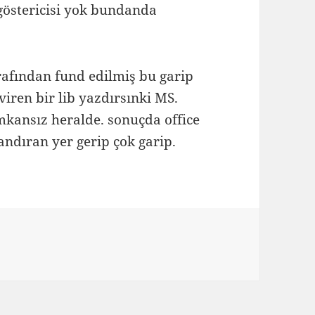
 göstericisi yok bundanda
rafından fund edilmiş bu garip
iren bir lib yazdırsınki MS.
imkansız heralde. sonuçda office
andıran yer gerip çok garip.