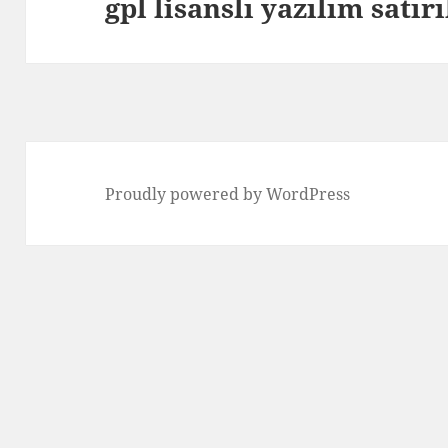
gpl lisanslı yazılım satır
Next
post:
Proudly powered by WordPress