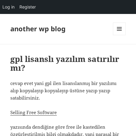
Log in
Register
another wp blog
MENU
AND
WIDGETS
gpl lisanslı yazılım satırılır
mı?
cevap evet yani gpl ilen lisanslanmış bir yazılımı
alıp kopyalayıp kopyalayıp üstüne yazıp yazıp
satabilirsiniz.
Selling Free Software
yazısında dendiğine göre free ile kastedilen
özgürleştirilmiş bilgi olmakdadır. yani parasal bir