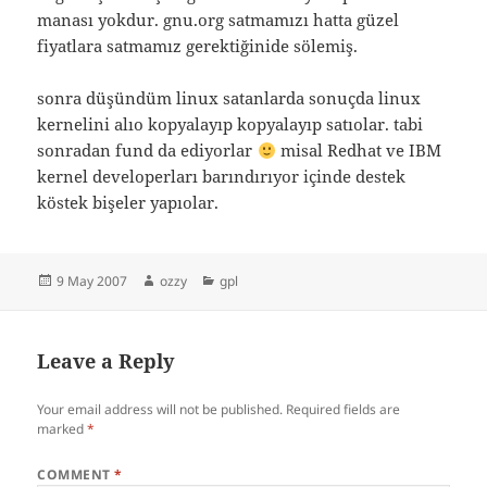
manası yokdur. gnu.org satmamızı hatta güzel
fiyatlara satmamız gerektiğinide sölemiş.
sonra düşündüm linux satanlarda sonuçda linux
kernelini alıo kopyalayıp kopyalayıp satıolar. tabi
sonradan fund da ediyorlar
misal Redhat ve IBM
kernel developerları barındırıyor içinde destek
köstek bişeler yapıolar.
Posted
Author
Categories
9 May 2007
ozzy
gpl
on
Leave a Reply
Your email address will not be published.
Required fields are
marked
*
COMMENT
*