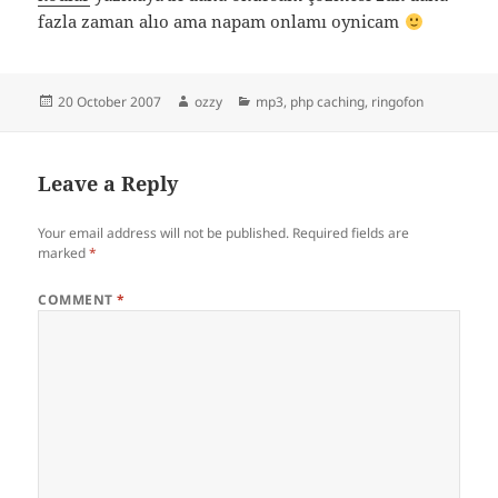
fazla zaman alıo ama napam onlamı oynicam
Posted
Author
Categories
20 October 2007
ozzy
mp3
,
php caching
,
ringofon
on
Leave a Reply
Your email address will not be published.
Required fields are
marked
*
COMMENT
*