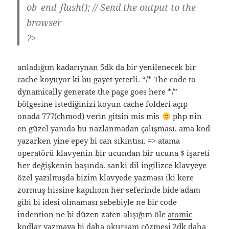
ob_end_flush(); // Send the output to the
browser
?>
anladığım kadarıynan 5dk da bir yenilenecek bir
cache koyuyor ki bu gayet yeterli. “/* The code to
dynamically generate the page goes here */”
bölgesine istediğinizi koyun cache folderi açıp
onada 777(chmod) verin gitsin mis mis
php nin
en güzel yanıda bu nazlanmadan çalışması. ama kod
yazarken yine epey bi can sıkıntısı. => atama
operatörü klavyenin bir ucundan bir ucuna $ işareti
her değişkenin başında. sanki dil ingilizce klavyeye
özel yazılmışda bizim klavyede yazması iki kere
zormuş hissine kapılıom her seferinde bide adam
gibi bi idesi olmaması sebebiyle ne bir code
indention ne bi düzen zaten alışığım öle
atomic
kodlar
yazmaya bi daha okursam çözmesi 2dk daha