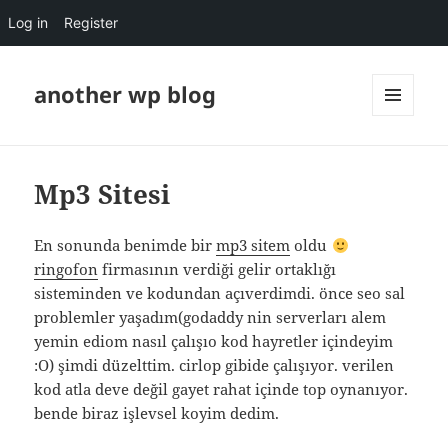
Log in
Register
another wp blog
MENU
AND
WIDGETS
Mp3 Sitesi
En sonunda benimde bir
mp3 sitem
oldu
ringofon
firmasının verdiği gelir ortaklığı
sisteminden ve kodundan açıverdimdi. önce seo sal
problemler yaşadım(godaddy nin serverları alem
yemin ediom nasıl çalışıo kod hayretler içindeyim
:O) şimdi düzelttim. cirlop gibide çalışıyor. verilen
kod atla deve değil gayet rahat içinde top oynanıyor.
bende biraz işlevsel koyim dedim.