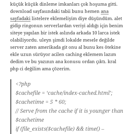
küçük küçük dinleme imkanları çok hoşuma gitti.
download sayfasındaki tabii bunu hemen
ana
sayfadaki
listelere eklemeliyim diye düşündüm. alet
gidip ringonun serverlardan veriyi aldığı için benim
siteye yapılan bir istek aslında arkada 10 larca istek
olabiliyordu. uleyn şimdi lokalde mesele değilde
server zaten amerikada git onu al bunu kes ötekine
ekle uzun sürüyor acilen caching eklemem lazım
dedim ve bu yazının ana konusu ordan çıktı. kral
php ci değilim ama çözerim.
<?php
$cachefile = ‘cache/index-cached.html’;
$cachetime = 5 * 60;
// Serve from the cache if it is younger than
$cachetime
if (file_exists($cachefile) && time() –