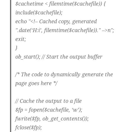
$cachetime < filemtime($cachefile)) {
include($cachefile);
echo "<!– Cached copy, generated
".date(‘H:i’, filemtime($cachefile))." –>n";
exit;
}
ob_start(); // Start the output buffer
/* The code to dynamically generate the
page goes here */
// Cache the output to a file
$fp = fopen($cachefile, ‘w’);
fwrite($fp, ob_get_contents());
fclose($fp);