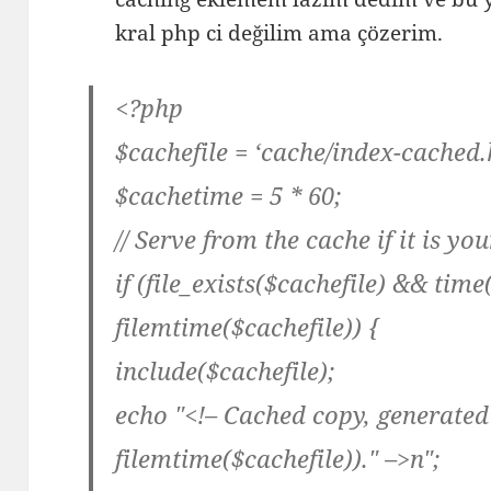
kral php ci değilim ama çözerim.
<?php
$cachefile = ‘cache/index-cached.
$cachetime = 5 * 60;
// Serve from the cache if it is y
if (file_exists($cachefile) && tim
filemtime($cachefile)) {
include($cachefile);
echo "<!– Cached copy, generated "
filemtime($cachefile))." –>n";