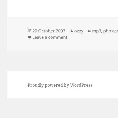
Posted
Author
Categories
20 October 2007
ozzy
mp3
,
php ca
on
on Mp3 Sitesi
Leave a comment
Proudly powered by WordPress