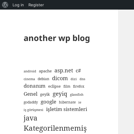
About
Log in
Register
WordPress
another wp blog
asp.net
c#
apache
android
dicom
debian
cinema
dizi
dns
donanım
eclipse
film
firefox
geyiq
Genel
geyik
glassfish
google
godaddy
hibernate
ie
işletim sistemleri
iş görüşmesi
java
Kategorilenmemiş