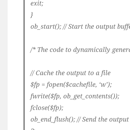
exit;
}
ob_start(); // Start the output buff
/* The code to dynamically genera
// Cache the output to a file
$fp = fopen($cachefile, ‘w’);
fwrite($fp, ob_get_contents());
fclose($fp);
ob_end_flush(); // Send the outpu