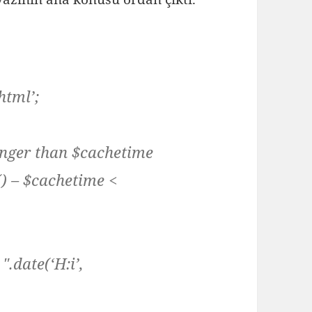
html’;
ounger than $cachetime
e() – $cachetime <
.date(‘H:i’,