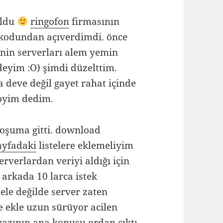
ldu
ringofon
firmasının
e kodundan açıverdimdi. önce
nin serverları alem yemin
ndeyim :O) şimdi düzelttim.
la deve değil gayet rahat içinde
koyim dedim.
oşuma gitti. download
ayfadaki
listelere eklemeliyim
rverlardan veriyi aldığı için
 arkada 10 larca istek
ele değilde server zaten
e ekle uzun sürüyor acilen
azının ana konusu ordan çıktı.