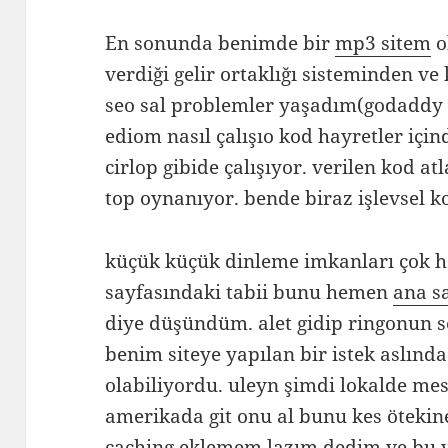
En sonunda benimde bir
mp3 sitem
o
verdiği gelir ortaklığı sisteminden v
seo sal problemler yaşadım(godaddy 
ediom nasıl çalışıo kod hayretler içi
cirlop gibide çalışıyor. verilen kod at
top oynanıyor. bende biraz işlevsel 
küçük küçük dinleme imkanları çok h
sayfasındaki tabii bunu hemen
ana s
diye düşündüm. alet gidip ringonun se
benim siteye yapılan bir istek aslında
olabiliyordu. uleyn şimdi lokalde mes
amerikada git onu al bunu kes ötekin
caching eklemem lazım dedim ve bu y