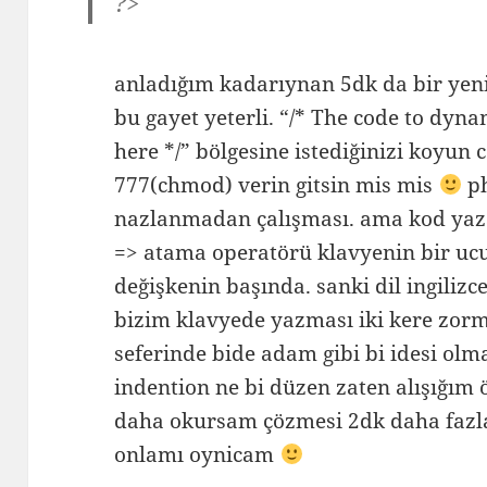
?>
anladığım kadarıynan 5dk da bir yeni
bu gayet yeterli. “/* The code to dyn
here */” bölgesine istediğinizi koyun 
777(chmod) verin gitsin mis mis
ph
nazlanmadan çalışması. ama kod yazar
=> atama operatörü klavyenin bir ucu
değişkenin başında. sanki dil ingilizc
bizim klavyede yazması iki kere zorm
seferinde bide adam gibi bi idesi olm
indention ne bi düzen zaten alışığım 
daha okursam çözmesi 2dk daha faz
onlamı oynicam