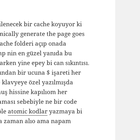
lenecek bir cache koyuyor ki
amically generate the page goes
cache folderi açıp onada
p nin en güzel yanıda bu
ken yine epey bi can sıkıntısı.
ndan bir ucuna $ işareti her
e klavyeye özel yazılmışda
uş hissine kapılıom her
aması sebebiyle ne bir code
öle
atomic kodlar
yazmaya bi
la zaman alıo ama napam