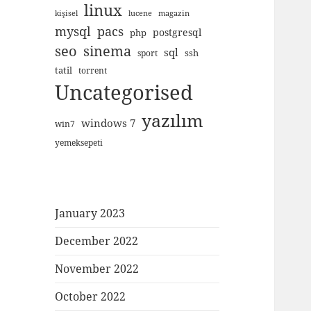
linux
kişisel
lucene
magazin
mysql
pacs
postgresql
php
seo
sinema
sql
ssh
sport
tatil
torrent
Uncategorised
yazılım
windows 7
win7
yemeksepeti
January 2023
December 2022
November 2022
October 2022