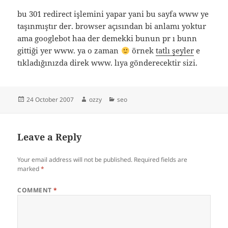
bu 301 redirect işlemini yapar yani bu sayfa www ye
taşınmıştır der. browser açısından bi anlamı yoktur
ama googlebot haa der demekki bunun pr ı bunn
gittiği yer www. ya o zaman
örnek
tatlı şeyler
e
tıkladığınızda direk www. lıya gönderecektir sizi.
Posted
Author
Categories
24 October 2007
ozzy
seo
on
Leave a Reply
Your email address will not be published.
Required fields are
marked
*
COMMENT
*