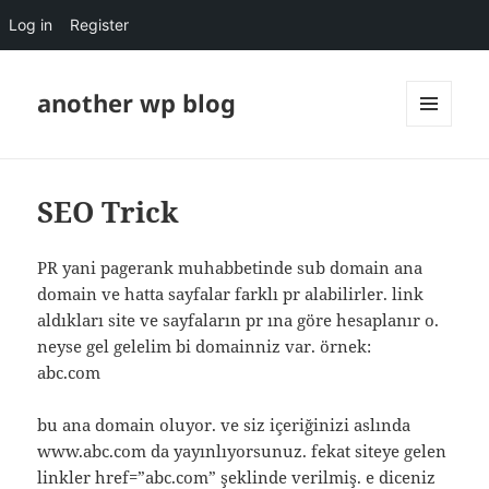
Log in
Register
another wp blog
MENU
AND
WIDGETS
SEO Trick
PR yani pagerank muhabbetinde sub domain ana
domain ve hatta sayfalar farklı pr alabilirler. link
aldıkları site ve sayfaların pr ına göre hesaplanır o.
neyse gel gelelim bi domainniz var. örnek:
abc.com
bu ana domain oluyor. ve siz içeriğinizi aslında
www.abc.com da yayınlıyorsunuz. fekat siteye gelen
linkler href=”abc.com” şeklinde verilmiş. e diceniz