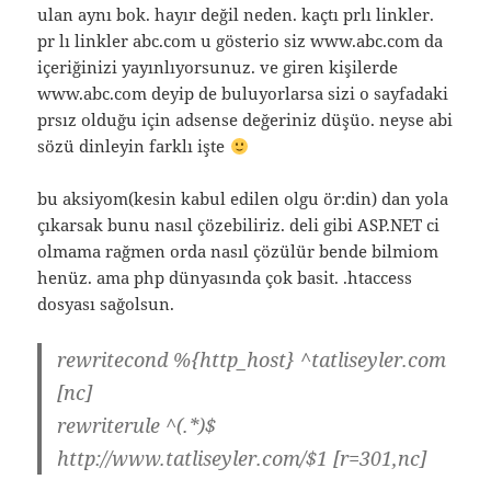
ulan aynı bok. hayır değil neden. kaçtı prlı linkler.
pr lı linkler abc.com u gösterio siz www.abc.com da
içeriğinizi yayınlıyorsunuz. ve giren kişilerde
www.abc.com deyip de buluyorlarsa sizi o sayfadaki
prsız olduğu için adsense değeriniz düşüo. neyse abi
sözü dinleyin farklı işte
bu aksiyom(kesin kabul edilen olgu ör:din) dan yola
çıkarsak bunu nasıl çözebiliriz. deli gibi ASP.NET ci
olmama rağmen orda nasıl çözülür bende bilmiom
henüz. ama php dünyasında çok basit. .htaccess
dosyası sağolsun.
rewritecond %{http_host} ^tatliseyler.com
[nc]
rewriterule ^(.*)$
http://www.tatliseyler.com/$1 [r=301,nc]