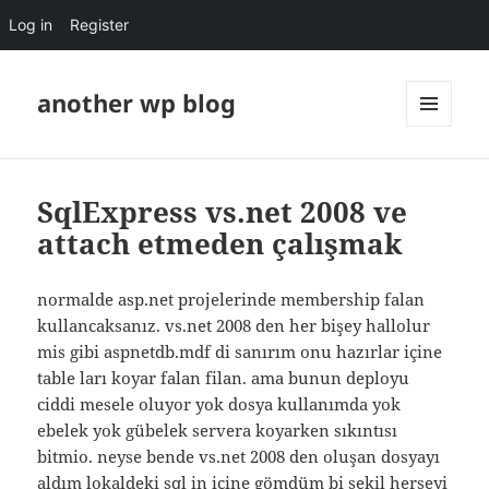
Log in
Register
another wp blog
MENU
AND
WIDGETS
SqlExpress vs.net 2008 ve
attach etmeden çalışmak
normalde asp.net projelerinde membership falan
kullancaksanız. vs.net 2008 den her bişey hallolur
mis gibi aspnetdb.mdf di sanırım onu hazırlar içine
table ları koyar falan filan. ama bunun deployu
ciddi mesele oluyor yok dosya kullanımda yok
ebelek yok gübelek servera koyarken sıkıntısı
bitmio. neyse bende vs.net 2008 den oluşan dosyayı
aldım lokaldeki sql in içine gömdüm bi şekil herşeyi