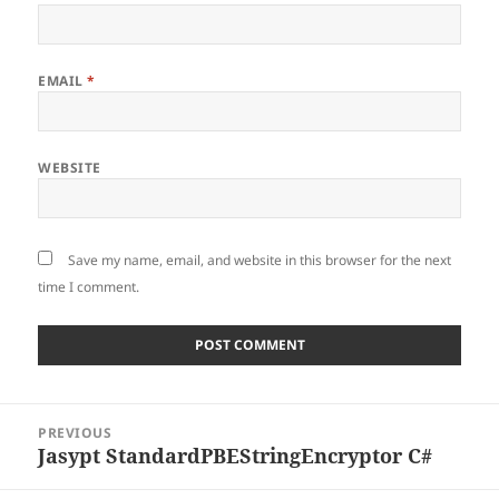
EMAIL
*
WEBSITE
Save my name, email, and website in this browser for the next
time I comment.
Post
PREVIOUS
navigation
Jasypt StandardPBEStringEncryptor C#
Previous
post: