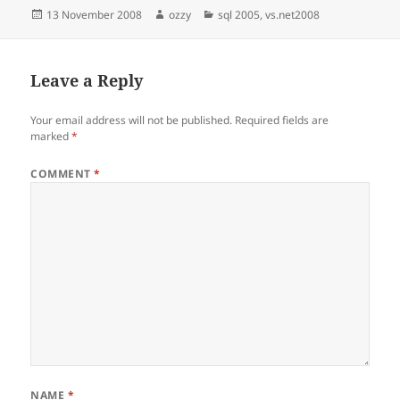
Posted
Author
Categories
13 November 2008
ozzy
sql 2005
,
vs.net2008
on
Leave a Reply
Your email address will not be published.
Required fields are
marked
*
COMMENT
*
NAME
*