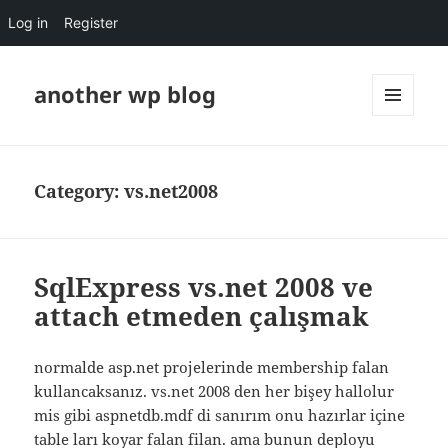
Log in
Register
another wp blog
MENU
AND
WIDGETS
Category:
vs.net2008
SqlExpress vs.net 2008 ve
attach etmeden çalışmak
normalde asp.net projelerinde membership falan
kullancaksanız. vs.net 2008 den her bişey hallolur
mis gibi aspnetdb.mdf di sanırım onu hazırlar içine
table ları koyar falan filan. ama bunun deployu