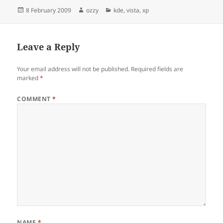
Posted
Author
Categories
8 February 2009
ozzy
kde
,
vista
,
xp
on
Leave a Reply
Your email address will not be published.
Required fields are
marked
*
COMMENT
*
NAME
*