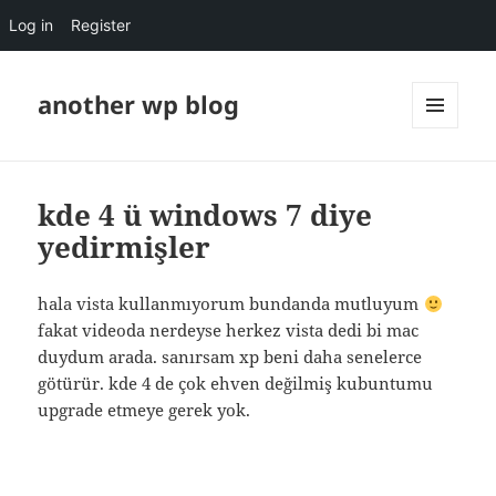
Log in
Register
another wp blog
MENU
AND
WIDGETS
kde 4 ü windows 7 diye
yedirmişler
hala vista kullanmıyorum bundanda mutluyum
fakat videoda nerdeyse herkez vista dedi bi mac
duydum arada. sanırsam xp beni daha senelerce
götürür. kde 4 de çok ehven değilmiş kubuntumu
upgrade etmeye gerek yok.