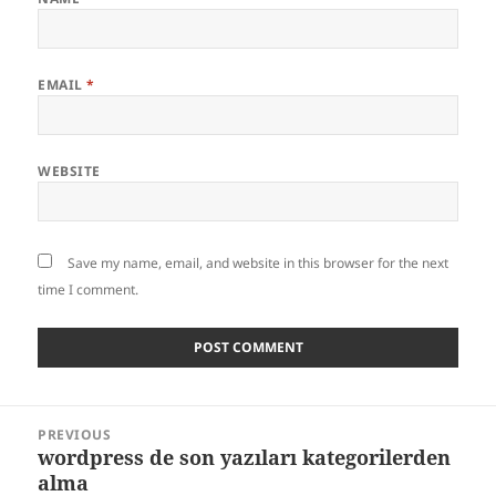
EMAIL
*
WEBSITE
Save my name, email, and website in this browser for the next
time I comment.
Post
PREVIOUS
navigation
wordpress de son yazıları kategorilerden
Previous
alma
post: