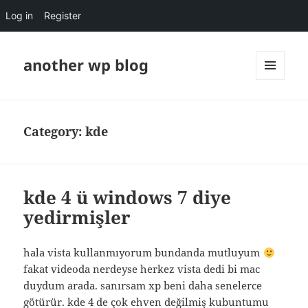
Log in
Register
another wp blog
MENU
AND
WIDGETS
Category:
kde
kde 4 ü windows 7 diye
yedirmişler
hala vista kullanmıyorum bundanda mutluyum
fakat videoda nerdeyse herkez vista dedi bi mac
duydum arada. sanırsam xp beni daha senelerce
götürür. kde 4 de çok ehven değilmiş kubuntumu