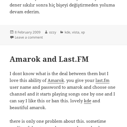
dener sıkılır sonra hiç bişeyi değiştirmeden yoluma
devam ederim.
Posted
Author
Categories
8 February 2009
ozzy
kde
,
vista
,
xp
on
on kde 4 ü windows 7 diye yedirmişler
Leave a comment
Amarok and Last.FM
I dont know what is the deal between them but I
love this ability of
Amarok
. you give your
last.fm
user name and password to amarok and choose one
channel and it starts playing songs one by one and I
can say I like this or ban this. lovely
kde
and
beautiful amarok.
there is only one problem about this. sometime