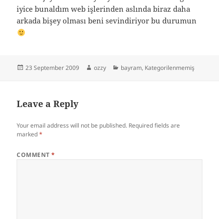
iyice bunaldım web işlerinden aslında biraz daha
arkada bişey olması beni sevindiriyor bu durumun
Posted
Author
Categories
23 September 2009
ozzy
bayram
,
Kategorilenmemiş
on
Leave a Reply
Your email address will not be published.
Required fields are
marked
*
COMMENT
*