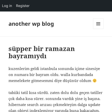
Log in
Register
another wp blog
MENU
AND
WIDGETS
süpper bir ramazan
bayramıydı
kuzenlerim geldi istanbula sonunda içime sinesiye
on numara bir bayram oldu. walla kurbandada
memelekete gitmesemmi diye düşünür oldum
tabiiki tatil kısa sürdü. zaten dolu dolu geçen tatiller
çok daha kısa sürer. sonunda vardık yine iş başına.
hibernate search arızası çekmekteyim dalga update
olan objeyi indexlemiyor yarında buna bakacağım.