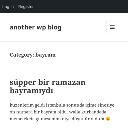
Log in
Register
another wp blog
MENU
AND
WIDGETS
Category:
bayram
süpper bir ramazan
bayramıydı
kuzenlerim geldi istanbula sonunda içime sinesiye
on numara bir bayram oldu. walla kurbandada
memelekete gitmesemmi diye düşünür oldum