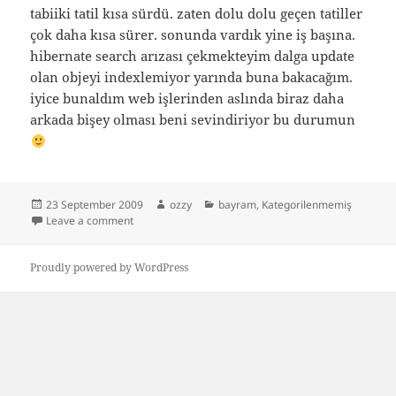
tabiiki tatil kısa sürdü. zaten dolu dolu geçen tatiller
çok daha kısa sürer. sonunda vardık yine iş başına.
hibernate search arızası çekmekteyim dalga update
olan objeyi indexlemiyor yarında buna bakacağım.
iyice bunaldım web işlerinden aslında biraz daha
arkada bişey olması beni sevindiriyor bu durumun
Posted
Author
Categories
23 September 2009
ozzy
bayram
,
Kategorilenmemiş
on
on süpper bir ramazan bayramıydı
Leave a comment
Proudly powered by WordPress