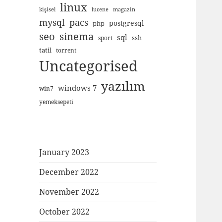
linux
kişisel
lucene
magazin
mysql
pacs
postgresql
php
seo
sinema
sql
ssh
sport
tatil
torrent
Uncategorised
yazılım
windows 7
win7
yemeksepeti
January 2023
December 2022
November 2022
October 2022