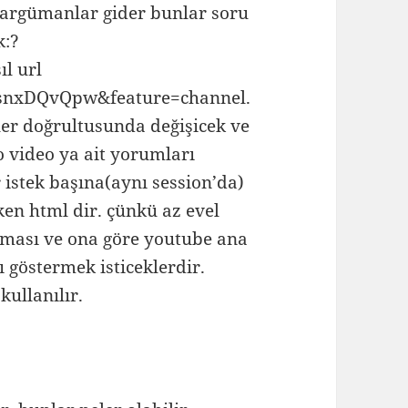
ı argümanlar gider bunlar soru
k:?
l url
PsnxDQvQpw&feature=channel.
ler doğrultusunda değişicek ve
o video ya ait yorumları
r istek başına(aynı session’da)
ken html dir. çünkü az evel
tutması ve ona göre youtube ana
 göstermek isticeklerdir.
kullanılır.