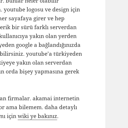
r. bunlar neler olabilir
 youtube logosu ve design için
 her sayafaya girer ve hep
çerik bir sürü farklı serverdan
 kullanıcıya yakın olan yerden
iyeden google a bağlandığınızda
bilirsiniz. youtube’a türkiyeden
rkiyeye yakın olan serverdan
ün orda bişey yapmasına gerek
lan firmalar. akamai internetin
or ama bilemem. daha detaylı
mı için
wiki ye bakınız
.