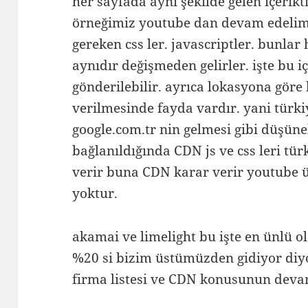
her sayfada aynı şekilde gelen içerikti
örneğimiz youtube dan devam edelim.
gereken css ler. javascriptler. bunlar
aynıdır değişmeden gelirler. işte bu i
gönderilebilir. ayrıca lokasyona göre
verilmesinde fayda vardır. yani türk
google.com.tr nin gelmesi gibi düşüne
bağlanıldığında CDN js ve css leri tü
verir buna CDN karar verir youtube 
yoktur.
akamai ve limelight bu işte en ünlü o
%20 si bizim üstümüzden gidiyor diy
firma listesi ve CDN konusunun deva