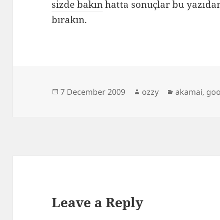
sizde bakın
hatta sonuçlar bu yazıdan
bırakın.
Posted
Author
Categories
7 December 2009
ozzy
akamai
,
goo
on
Leave a Reply