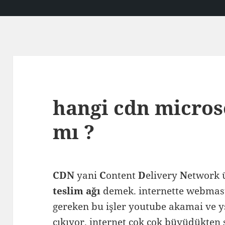
hangi cdn micros
mı ?
CDN
yani
C
ontent
D
elivery
N
etwork 
teslim ağı
demek. internette webmast
gereken bu işler youtube akamai ve y
çıkıyor. internet çok çok büyüdükten s