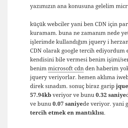
yazımızın ana konusuna gelelim mic
küçük webciler yani ben CDN için par
kuramam. buna ne zamanım nede yete
işlerimde kullandığım jquery i herza
CDN olarak google tercih ediyordum 
kendisini bile vermesi benim işimi/se
benim
microsoft cdn
den haberim yok
jquery veriyorlar. hemen aklıma iwebt
direk sınadım. sonuç biraz garip
jque
57.94kb
veriyor ve bunu
0.32 saniye
ve bunu
0.07 saniye
de veriyor. yani 
tercih etmek en mantıklısı
.