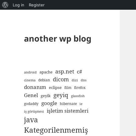
About
Log in
Register
WordPress
another wp blog
asp.net
c#
apache
android
dicom
debian
cinema
dizi
dns
donanım
eclipse
film
firefox
geyiq
Genel
geyik
glassfish
google
godaddy
hibernate
ie
işletim sistemleri
iş görüşmesi
java
Kategorilenmemiş