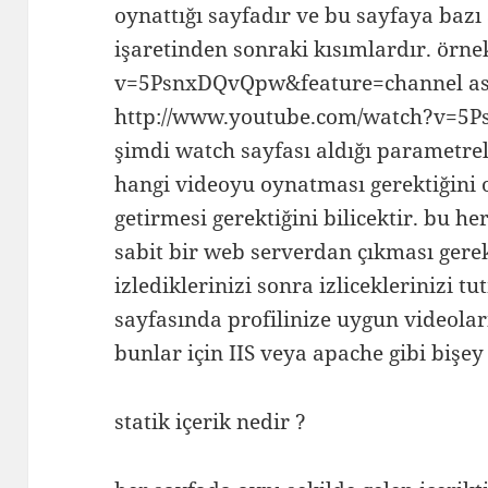
oynattığı sayfadır ve bu sayfaya baz
işaretinden sonraki kısımlardır. örne
v=5PsnxDQvQpw&feature=channel ası
http://www.youtube.com/watch?v=5
şimdi watch sayfası aldığı parametre
hangi videoyu oynatması gerektiğini 
getirmesi gerektiğini bilicektir. bu he
sabit bir web serverdan çıkması gere
izlediklerinizi sonra izliceklerinizi 
sayfasında profilinize uygun videoları
bunlar için IIS veya apache gibi bişey 
statik içerik nedir ?