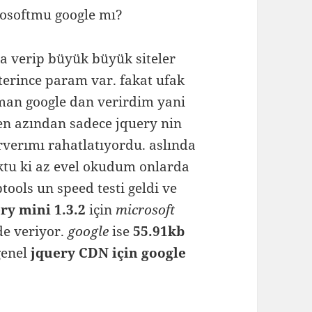
rosoftmu google mı?
a verip büyük büyük siteler
rince param var. fakat ufak
man google dan verirdim yani
en azından sadece jquery nin
rverımı rahatlatıyordu. aslında
tu ki az evel okudum onlarda
ools un speed testi geldi ve
ry mini 1.3.2
için
microsoft
de veriyor.
google
ise
55.91kb
genel
jquery CDN için google