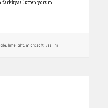
 farklıysa lütfen yorum
gle
,
limelight
,
microsoft
,
yazılım