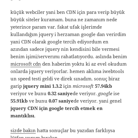
küçük webciler yani ben CDN için para verip büyük
büyük siteler kuramam. buna ne zamanım nede
yeterince param var. fakat ufak işlerimde
kullandığım jquery i herzaman google dan verirdim
yani CDN olarak google tercih ediyordum en
azından sadece jquery nin kendisini bile vermesi
benim işimi/serverımı rahatlatıyordu. aslında benim
microsoft cdn
den haberim yoktu ki az evel okudum
onlarda jquery veriyorlar. hemen aklıma iwebtools
un speed testi geldi ve direk sınadım. sonuç biraz
garip
jquery mini 1.3.2
için
microsoft
57.94kb
veriyor ve bunu
0.32 saniye
de veriyor.
google
ise
55.91kb
ve bunu
0.07 saniye
de veriyor. yani genel
jquery CDN için google tercih etmek en
mantıklısı
.
sizde bakın
hatta sonuçlar bu yazıdan farklıysa
lütfen yorum bırakın.