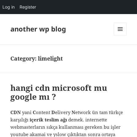
Log in
Register
another wp blog
MENU
AND
WIDGETS
Category:
limelight
hangi cdn microsoft mu
google mı ?
CDN
yani
C
ontent
D
elivery
N
etwork ün tam türkçe
karşılığı
içerik teslim ağı
demek. internette
webmasterların sıkça kullanması gereken bu işler
youtube akamai ve yslow çıktıktan sonra ortaya