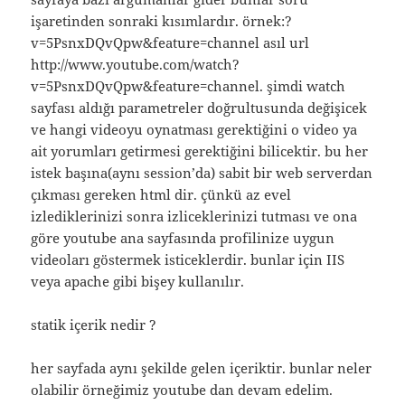
işaretinden sonraki kısımlardır. örnek:?
v=5PsnxDQvQpw&feature=channel asıl url
http://www.youtube.com/watch?
v=5PsnxDQvQpw&feature=channel. şimdi watch
sayfası aldığı parametreler doğrultusunda değişicek
ve hangi videoyu oynatması gerektiğini o video ya
ait yorumları getirmesi gerektiğini bilicektir. bu her
istek başına(aynı session’da) sabit bir web serverdan
çıkması gereken html dir. çünkü az evel
izlediklerinizi sonra izliceklerinizi tutması ve ona
göre youtube ana sayfasında profilinize uygun
videoları göstermek isticeklerdir. bunlar için IIS
veya apache gibi bişey kullanılır.
statik içerik nedir ?
her sayfada aynı şekilde gelen içeriktir. bunlar neler
olabilir örneğimiz youtube dan devam edelim.