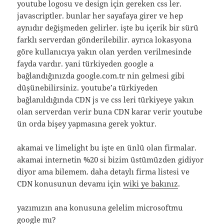
youtube logosu ve design için gereken css ler.
javascriptler. bunlar her sayafaya girer ve hep
aynıdır değişmeden gelirler. işte bu içerik bir sürü
farklı serverdan gönderilebilir. ayrıca lokasyona
göre kullanıcıya yakın olan yerden verilmesinde
fayda vardır. yani türkiyeden google a
bağlandığınızda google.com.tr nin gelmesi gibi
düşünebilirsiniz. youtube’a türkiyeden
bağlanıldığında CDN js ve css leri türkiyeye yakın
olan serverdan verir buna CDN karar verir youtube
ün orda bişey yapmasına gerek yoktur.
akamai ve limelight bu işte en ünlü olan firmalar.
akamai internetin %20 si bizim üstümüzden gidiyor
diyor ama bilemem. daha detaylı firma listesi ve
CDN konusunun devamı için
wiki ye bakınız
.
yazımızın ana konusuna gelelim microsoftmu
google mı?