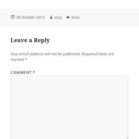
Posted
Author
Categories
30 October 2012
ozzy
linux
on
Leave a Reply
Your email address will not be published.
Required fields are
marked
*
COMMENT
*