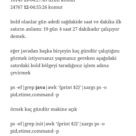
24767
12
-04:55:26 komut
bold olanlar gün adedi sağdakide saat ve dakika ilk
satırın anlamı: 19 gün 4 saat 27 dakikadır çalışıyor
demek.
eğer javadan başka birşeyin kaç gündür çalıştığını
görmek istiyorsanız yapmanız gereken aşağıdaki
satırdaki bold bölgeyi taradığınız işlem adına
çevirmek
ps -ef|grep
java
|awk ‘{print $2}’|xargs ps -o
pid,etime,command -p
örnek kaç gündür makine açık
ps -ef|grep init|awk ‘{print $2}’|xargs ps -o
pid,etime,command -p