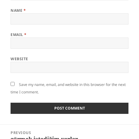
NAME
*
EMAIL
*
WEBSITE
Save my name, email, and website in this browser for the next
time I comment.
Post
PREVIOUS
navigation