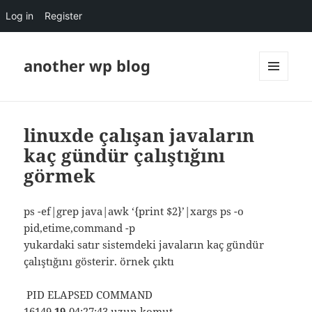
Log in
Register
another wp blog
MENU
AND
WIDGETS
linuxde çalışan javaların
kaç gündür çalıştığını
görmek
ps -ef|grep java|awk ‘{print $2}’|xargs ps -o
pid,etime,command -p
yukardaki satır sistemdeki javaların kaç gündür
çalıştığını gösterir. örnek çıktı
PID ELAPSED COMMAND
16149
19
-04:27:43 uzun komut