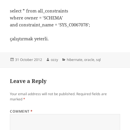
select * from all_constraints
where owner = ‘SCHEMA’
and constraint_name = ‘SYS_C0067078’;
çalıştırmak yeterli.
Posted
Author
Categories
31 October 2012
ozzy
hibernate
,
oracle
,
sql
on
Leave a Reply
Your email address will not be published.
Required fields are
marked
*
COMMENT
*