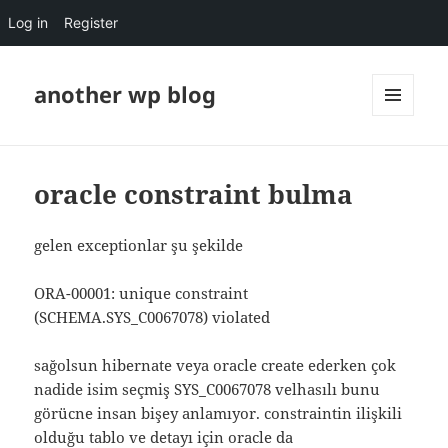
Log in
Register
another wp blog
MENU
AND
WIDGETS
oracle constraint bulma
gelen exceptionlar şu şekilde
ORA-00001: unique constraint
(SCHEMA.SYS_C0067078) violated
sağolsun hibernate veya oracle create ederken çok
nadide isim seçmiş SYS_C0067078 velhasılı bunu
görücne insan bişey anlamıyor. constraintin ilişkili
olduğu tablo ve detayı için oracle da