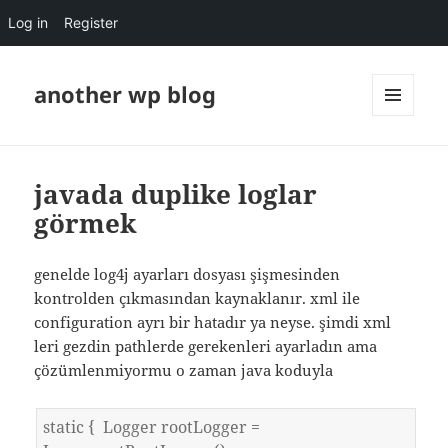
Log in
Register
another wp blog
MENU
AND
WIDGETS
javada duplike loglar
görmek
genelde log4j ayarları dosyası şişmesinden
kontrolden çıkmasından kaynaklanır. xml ile
configuration ayrı bir hatadır ya neyse. şimdi xml
leri gezdin pathlerde gerekenleri ayarladın ama
çözümlenmiyormu o zaman java koduyla