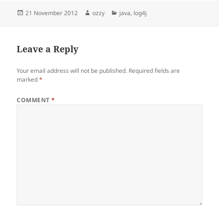
Posted
Author
Categories
21 November 2012
ozzy
java
,
log4j
on
Leave a Reply
Your email address will not be published.
Required fields are
marked
*
COMMENT
*