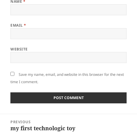
NAME
*
EMAIL
*
WEBSITE
Save my name, email, and website in this browser for the next
time I comment.
Post
PREVIOUS
navigation
my first technologic toy
Previous
post: