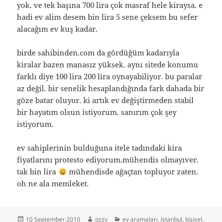
yok. ve tek başına 700 lira çok masraf hele kiraysa. e
hadi ev alim desem bin lira 5 sene çeksem bu sefer
alacağım ev kuş kadar.
birde sahibinden.com da gördüğüm kadarıyla
kiralar bazen manasız yüksek. aynı sitede konumu
farklı diye 100 lira 200 lira oynayabiliyor. bu paralar
az değil. bir senelik hesaplandığında fark dahada bir
göze batar oluyor. ki artık ev değiştirmeden stabil
bir hayatım olsun istiyorum. sanırım çok şey
istiyorum.
ev sahiplerinin bulduğuna itele tadındaki kira
fiyatlarını protesto ediyorum.mühendis olmayıver.
tak bin lira
mühendisde ağaçtan topluyor zaten.
oh ne ala memleket.
Posted
Author
Categories
10 September 2010
ozzy
ev aramaları
,
istanbul
,
kişisel
,