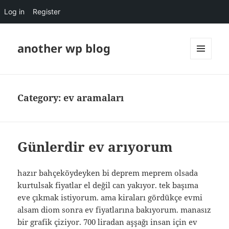
Log in
Register
another wp blog
MENU
AND
WIDGETS
Category:
ev aramaları
Günlerdir ev arıyorum
hazır bahçeköydeyken bi deprem meprem olsada
kurtulsak fiyatlar el değil can yakıyor. tek başıma
eve çıkmak istiyorum. ama kiraları gördükçe evmi
alsam diom sonra ev fiyatlarına bakıyorum. manasız
bir grafik çiziyor. 700 liradan aşşağı insan için ev