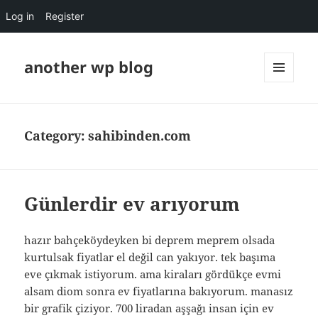
Log in
Register
another wp blog
MENU
AND
WIDGETS
Category:
sahibinden.com
Günlerdir ev arıyorum
hazır bahçeköydeyken bi deprem meprem olsada
kurtulsak fiyatlar el değil can yakıyor. tek başıma
eve çıkmak istiyorum. ama kiraları gördükçe evmi
alsam diom sonra ev fiyatlarına bakıyorum. manasız
bir grafik çiziyor. 700 liradan aşşağı insan için ev