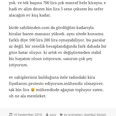
yok. ve tek başına 700 lira çok masraf hele kiraysa. e
hadi ev alim desem bin lira 5 sene çeksem bu sefer
alacağım ev kuş kadar.
birde sahibinden.com da gördüğüm kadarıyla
kiralar bazen manasız yüksek. aynı sitede konumu
farklı diye 100 lira 200 lira oynayabiliyor. bu paralar
az değil. bir senelik hesaplandığında fark dahada bir
göze batar oluyor. ki artık ev değiştirmeden stabil
bir hayatım olsun istiyorum. sanırım çok şey
istiyorum.
ev sahiplerinin bulduğuna itele tadındaki kira
fiyatlarını protesto ediyorum.mühendis olmayıver.
tak bin lira
mühendisde ağaçtan topluyor zaten.
oh ne ala memleket.
Posted
Author
Categories
10 September 2010
ozzy
ev aramaları
,
istanbul
,
kişisel
,