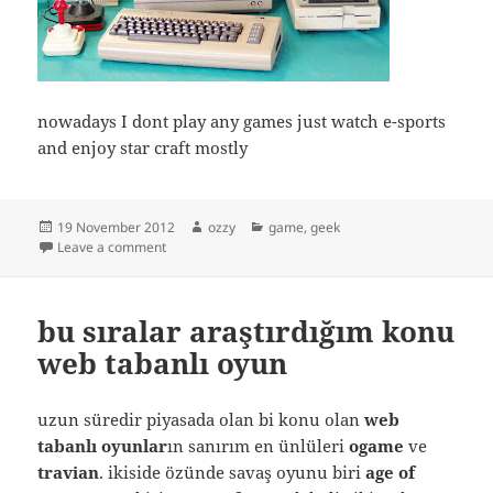
nowadays I dont play any games just watch e-sports
and enjoy star craft mostly
Posted
Author
Categories
19 November 2012
ozzy
game
,
geek
on
on my first technologic toy
Leave a comment
bu sıralar araştırdığım konu
web tabanlı oyun
uzun süredir piyasada olan bi konu olan
web
tabanlı oyunlar
ın sanırım en ünlüleri
ogame
ve
travian
. ikiside özünde savaş oyunu biri
age of