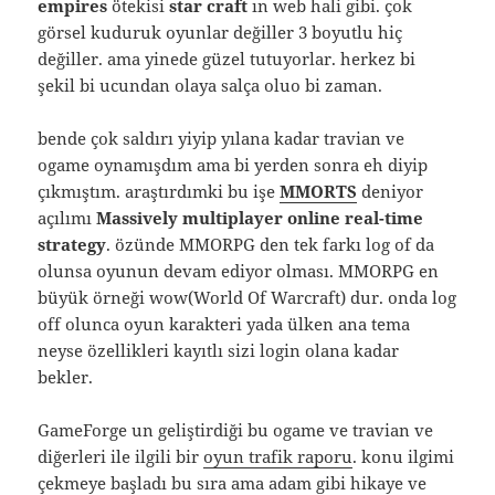
empires
ötekisi
star craft
ın web hali gibi. çok
görsel kuduruk oyunlar değiller 3 boyutlu hiç
değiller. ama yinede güzel tutuyorlar. herkez bi
şekil bi ucundan olaya salça oluo bi zaman.
bende çok saldırı yiyip yılana kadar travian ve
ogame oynamışdım ama bi yerden sonra eh diyip
çıkmıştım. araştırdımki bu işe
MMORTS
deniyor
açılımı
Massively multiplayer online real-time
strategy
. özünde MMORPG den tek farkı log of da
olunsa oyunun devam ediyor olması. MMORPG en
büyük örneği wow(World Of Warcraft) dur. onda log
off olunca oyun karakteri yada ülken ana tema
neyse özellikleri kayıtlı sizi login olana kadar
bekler.
GameForge un geliştirdiği bu ogame ve travian ve
diğerleri ile ilgili bir
oyun trafik raporu
. konu ilgimi
çekmeye başladı bu sıra ama adam gibi hikaye ve