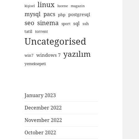
linux
kişisel
lucene
magazin
mysql
pacs
postgresql
php
seo
sinema
sql
ssh
sport
tatil
torrent
Uncategorised
yazılım
windows 7
win7
yemeksepeti
January 2023
December 2022
November 2022
October 2022