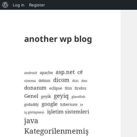
About
Log in
Register
WordPress
another wp blog
asp.net
c#
apache
android
dicom
debian
cinema
dizi
dns
donanım
eclipse
film
firefox
geyiq
Genel
geyik
glassfish
google
godaddy
hibernate
ie
işletim sistemleri
iş görüşmesi
java
Kategorilenmemiş