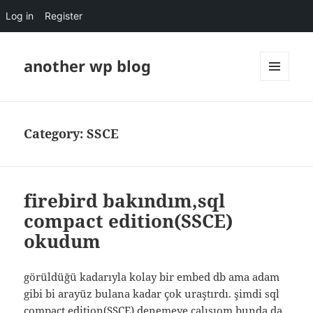
Log in
Register
another wp blog
MENU
AND
WIDGETS
Category:
SSCE
firebird bakındım,sql
compact edition(SSCE)
okudum
görüldüğü kadarıyla kolay bir embed db ama adam
gibi bi arayüz bulana kadar çok uraştırdı. şimdi sql
compact edition(SSCE) denemeye çalışıom bunda da