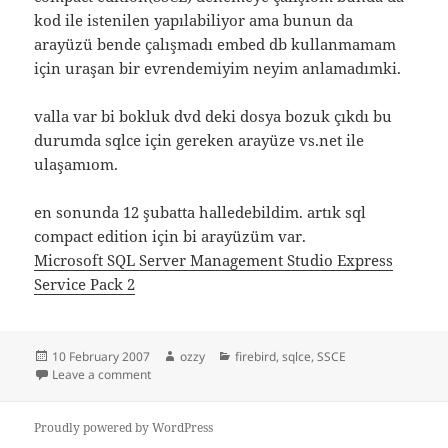
kod ile istenilen yapılabiliyor ama bunun da
arayüzü bende çalışmadı embed db kullanmamam
için uraşan bir evrendemiyim neyim anlamadımki.
valla var bi bokluk dvd deki dosya bozuk çıkdı bu
durumda sqlce için gereken arayüze vs.net ile
ulaşamıom.
en sonunda 12 şubatta halledebildim. artık sql
compact edition için bi arayüzüm var.
Microsoft SQL Server Management Studio Express
Service Pack 2
Posted
Author
Categories
10 February 2007
ozzy
firebird
,
sqlce
,
SSCE
on
on firebird bakındım,sql compact edition(SSCE) okud
Leave a comment
Proudly powered by WordPress