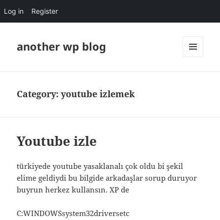
Log in
Register
another wp blog
MENU
AND
WIDGETS
Category:
youtube izlemek
Youtube izle
türkiyede youtube yasaklanalı çok oldu bi şekil
elime geldiydi bu bilgide arkadaşlar sorup duruyor
buyrun herkez kullansın. XP de
C:WINDOWSsystem32driversetc