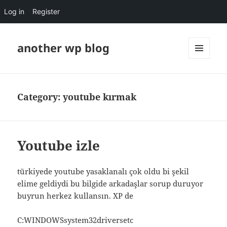
Log in
Register
another wp blog
MENU
AND
WIDGETS
Category:
youtube kırmak
Youtube izle
türkiyede youtube yasaklanalı çok oldu bi şekil
elime geldiydi bu bilgide arkadaşlar sorup duruyor
buyrun herkez kullansın. XP de
C:WINDOWSsystem32driversetc