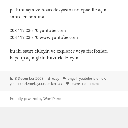
pathını açın ve hosts dosyasını notepad ile açın
sonra en sonuna
208.117.236.70 youtube.com
208.117.236.70 www.youtube.com
bu iki satırı ekleyin ve explorer veya firefoxları
kapatıp açın girin huzurla izleyin.
Posted
Author
Categories
3 December 2008
ozzy
engelli youtube izlemek
,
on
on Youtube izle
youtube izlemek
,
youtube kırmak
Leave a comment
Proudly powered by WordPress